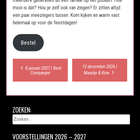
meerdere generaties uit één familie op het podium. Hoe
mooi is dat? Hou je zelf ook van zingen? Er zitten altijd
een paar meezingers tussen. Kom kijken en warm vast
helemaal op voor de feestdagen!
Bestel
Post
12 december 2026 |
8 januari 2027 | Berit
Companjen
Maartje & Kine
navigation
ZOEKEN:
Zoeken
naar:
VOORSTELLINGEN 2026 – 2027